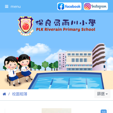
menu
篩選
校園相簿
10