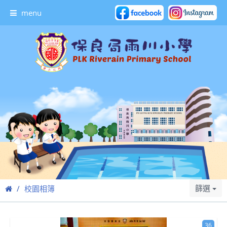
menu
篩選
校園相簿
36