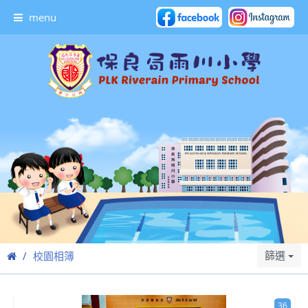
menu
篩選
校園相簿
36