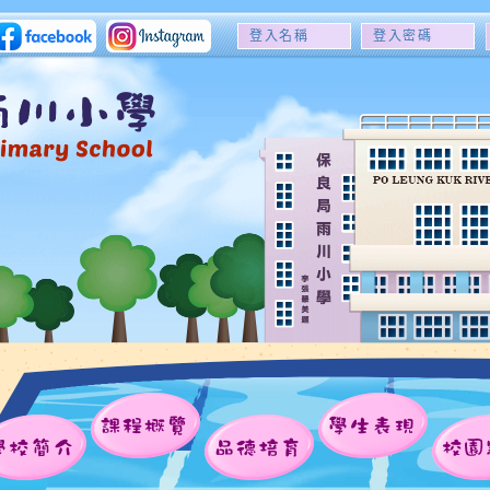
登
登
入
入
名
密
稱
碼
課程概覽
學生表現
學校簡介
品德培育
校園