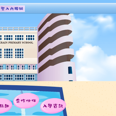
合作伙伴
點趣
入學資訊