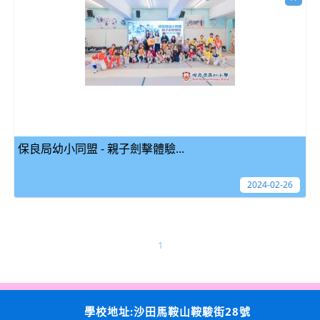
保良局幼小同盟 - 親子劍擊體驗...
2024-02-26
1
學校地址:沙田馬鞍山鞍駿街28號