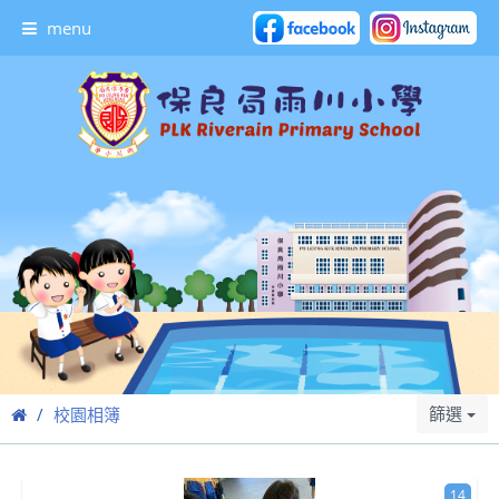
menu
篩選
校園相簿
14