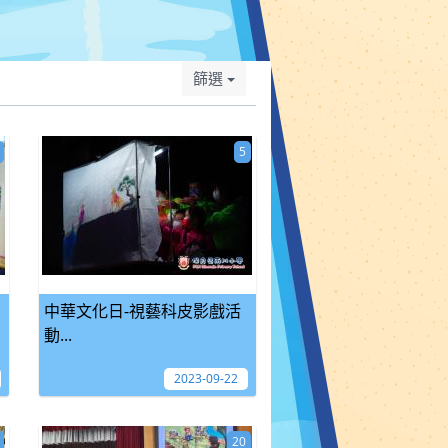
篩選
5
中華文化日-視藝科皮影戲活
動...
2023-09-22
20