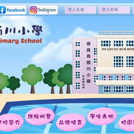
登
登
入
入
名
密
稱
碼
課程概覽
學生表現
學校簡介
品德培育
校園