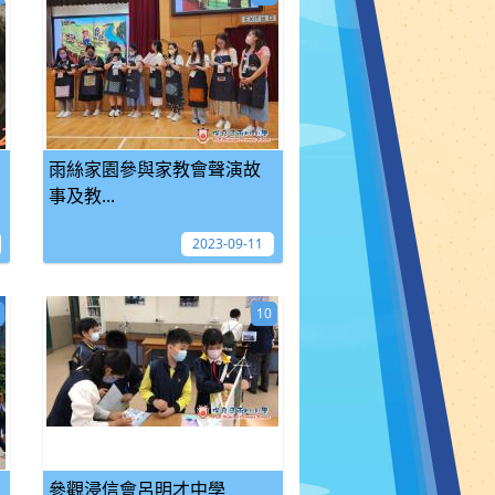
雨絲家園參與家教會聲演故
事及教...
2023-09-11
10
參觀浸信會呂明才中學