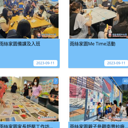
雨絲家園備課及入班
雨絲家園Me Time活動
2023-09-11
2023-09-11
7
40
雨絲家園家長舒壓工作坊...
雨絲家園親子參觀南豐紗廠...