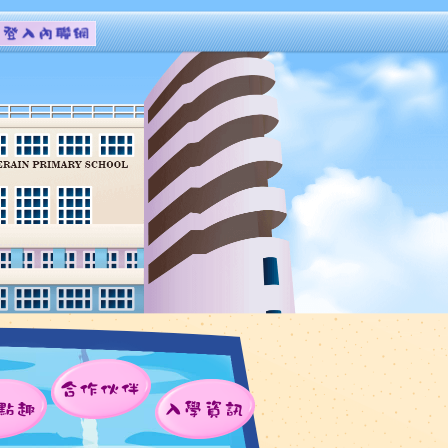
合作伙伴
點趣
入學資訊