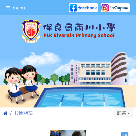
menu
篩選
校園相簿
14