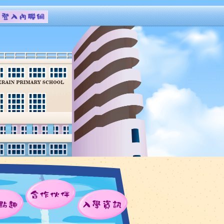
合作伙伴
點趣
入學資訊