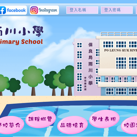
登
登
入
入
名
密
稱
碼
課程概覽
學生表現
學校簡介
品德培育
校園