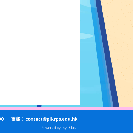
90
電郵：
contact@plkrps.edu.hk
Powered by
myID itd.