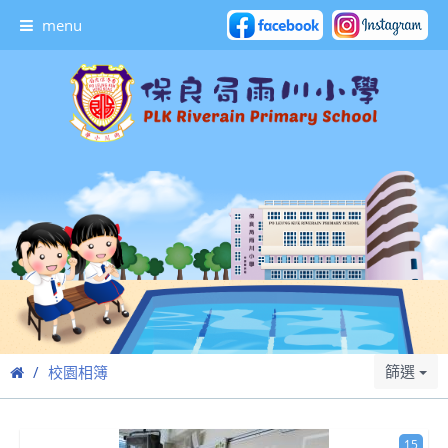
menu
篩選
校園相簿
15