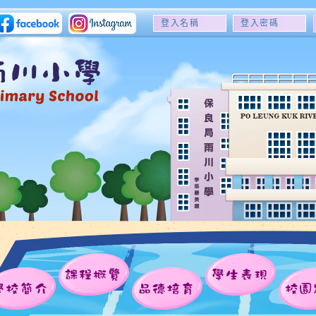
登
登
入
入
名
密
稱
碼
課程概覽
學生表現
學校簡介
品德培育
校園