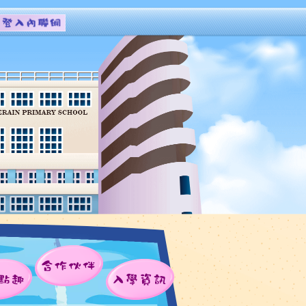
合作伙伴
點趣
入學資訊