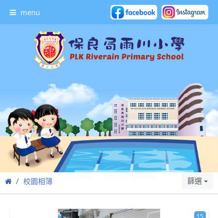
menu
篩選
校園相簿
15