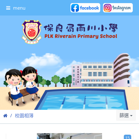
menu
篩選
校園相簿
15