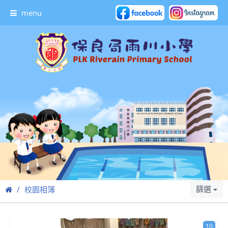
menu
篩選
校園相簿
10