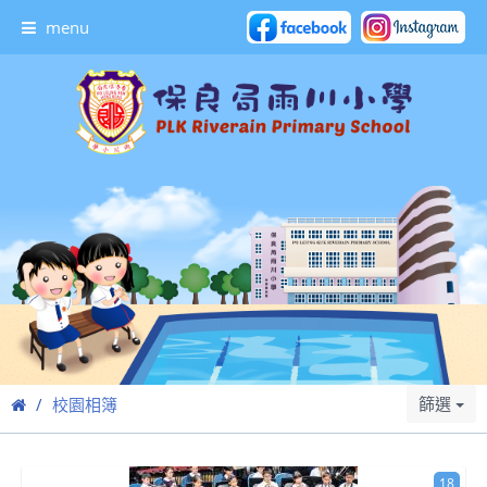
menu
篩選
校園相簿
18