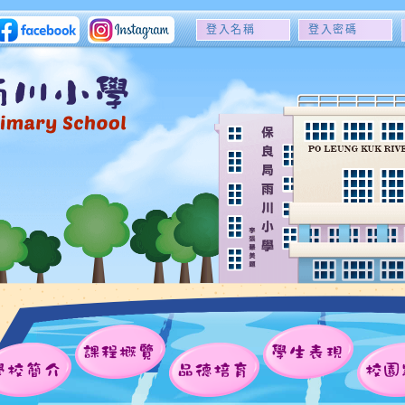
登
登
入
入
名
密
稱
碼
課程概覽
學生表現
學校簡介
品德培育
校園