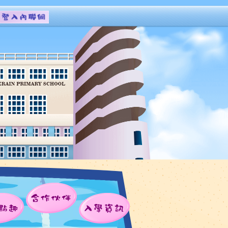
合作伙伴
點趣
入學資訊