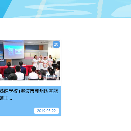
20
姊妹學校 (寧波市鄞州區雲龍
鎮王...
2019-05-22