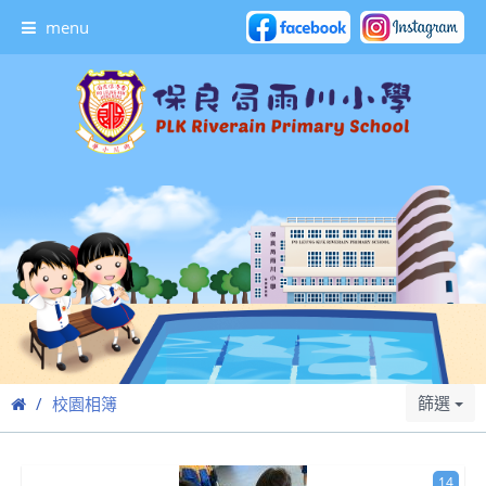
menu
篩選
校園相簿
14