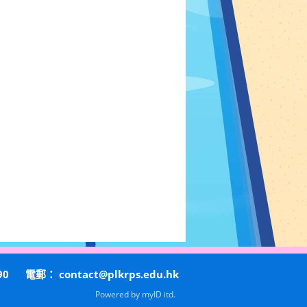
90
電郵：
contact@plkrps.edu.hk
Powered by
myID itd.