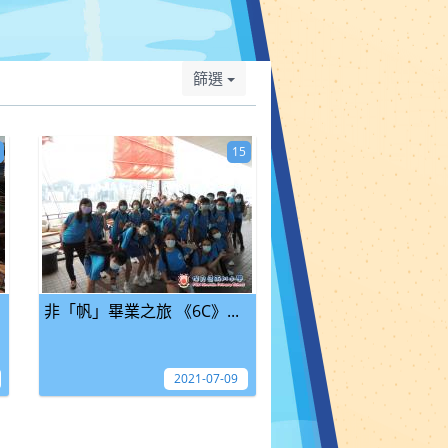
篩選
15
非「帆」畢業之旅 《6C》...
2021-07-09