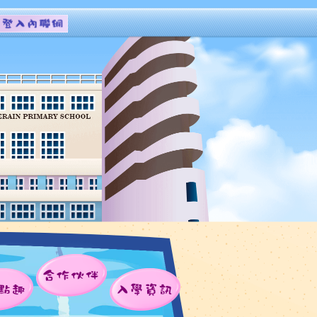
合作伙伴
點趣
入學資訊