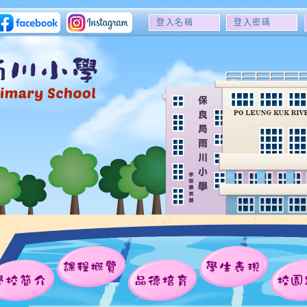
登
登
入
入
名
密
稱
碼
課程概覽
學生表現
學校簡介
品德培育
校園