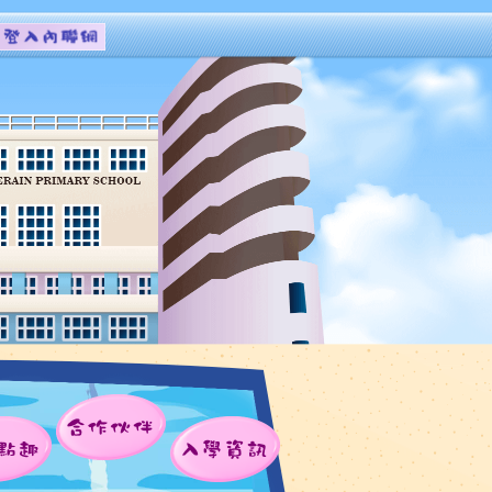
合作伙伴
點趣
入學資訊