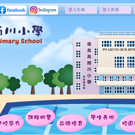
登
登
入
入
名
密
稱
碼
課程概覽
學生表現
學校簡介
品德培育
校園