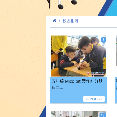
校園相簿
8
五年級 Mico:bit 製作計分器
及二...
2019-03-28
18