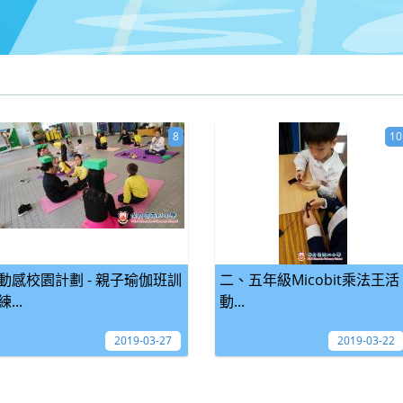
8
10
動感校園計劃 - 親子瑜伽班訓
二、五年級Micobit乘法王活
練...
動...
2019-03-27
2019-03-22