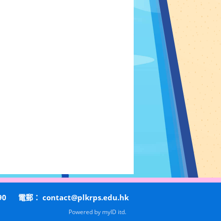
90
電郵：
contact@plkrps.edu.hk
Powered by
myID itd.