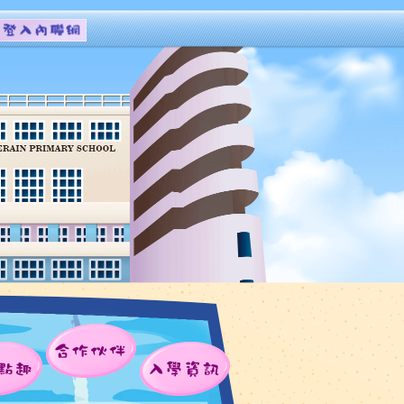
合作伙伴
點趣
入學資訊