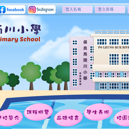
登
登
入
入
名
密
稱
碼
課程概覽
學生表現
學校簡介
品德培育
校園