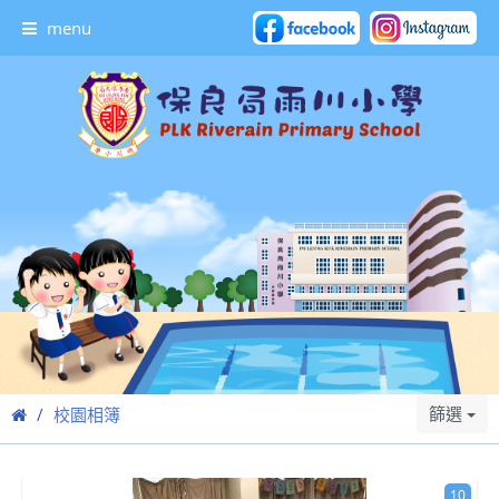
menu
篩選
校園相簿
10