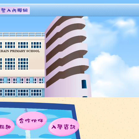
合作伙伴
點趣
入學資訊