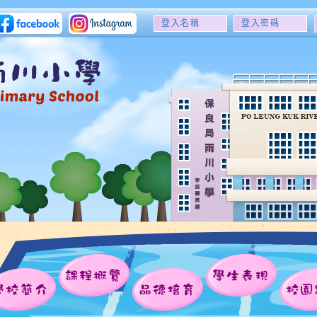
登
登
入
入
名
密
稱
碼
課程概覽
學生表現
學校簡介
品德培育
校園