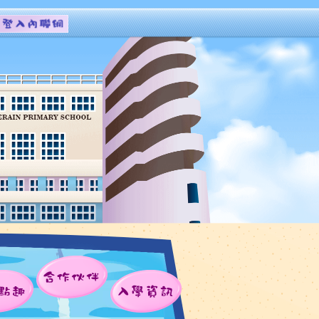
合作伙伴
點趣
入學資訊