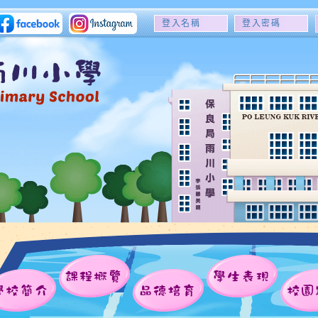
登
登
入
入
名
密
稱
碼
課程概覽
學生表現
學校簡介
品德培育
校園