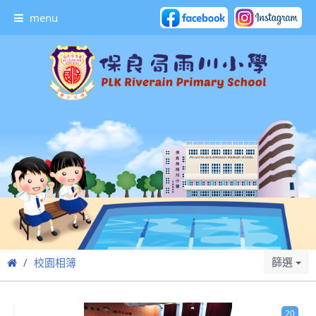
menu
篩選
校園相簿
20