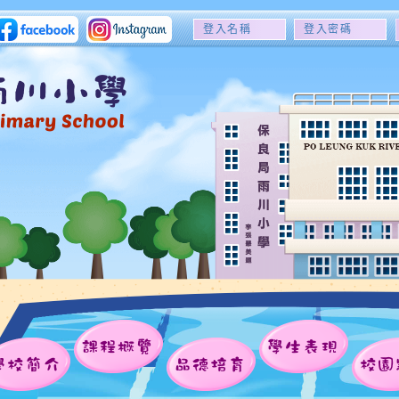
登
登
入
入
名
密
稱
碼
課程概覽
學生表現
學校簡介
品德培育
校園