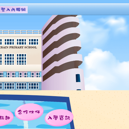
合作伙伴
點趣
入學資訊