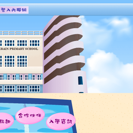
合作伙伴
點趣
入學資訊