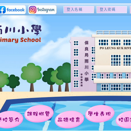
登
登
入
入
名
密
稱
碼
課程概覽
學生表現
學校簡介
品德培育
校園