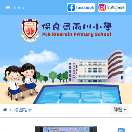
menu
篩選
校園相簿
85