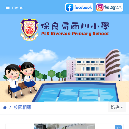
menu
篩選
校園相簿
15