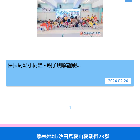
保良局幼小同盟 - 親子劍擊體驗...
2024-02-26
1
學校地址:沙田馬鞍山鞍駿街28號