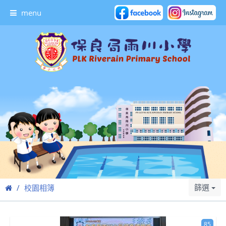
menu
篩選
校園相簿
85