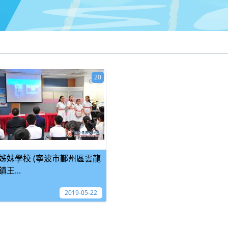
20
姊妹學校 (寧波市鄞州區雲龍
鎮王...
2019-05-22