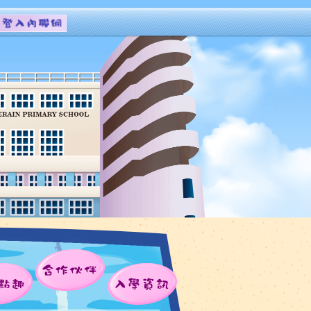
合作伙伴
點趣
入學資訊