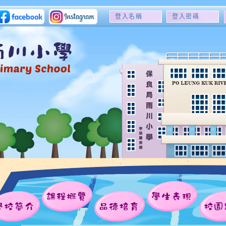
登
登
入
入
名
密
稱
碼
課程概覽
學生表現
學校簡介
品德培育
校園