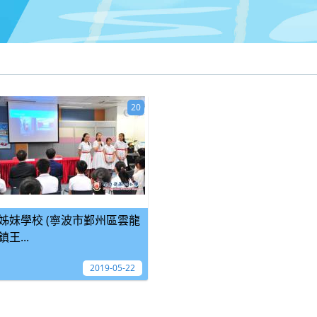
20
姊妹學校 (寧波市鄞州區雲龍
鎮王...
2019-05-22