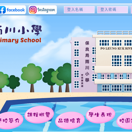
登
登
入
入
名
密
稱
碼
課程概覽
學生表現
學校簡介
品德培育
校園