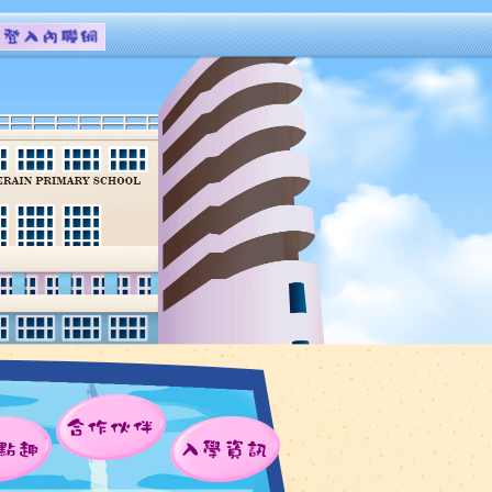
合作伙伴
點趣
入學資訊