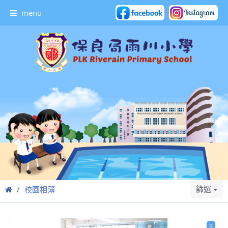
menu
篩選
校園相簿
9