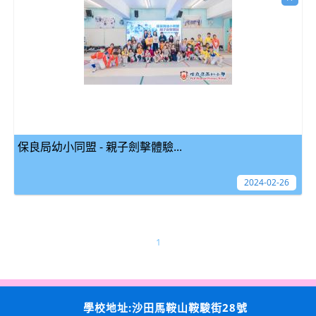
保良局幼小同盟 - 親子劍擊體驗...
2024-02-26
1
學校地址:沙田馬鞍山鞍駿街28號