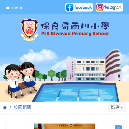
menu
篩選
校園相簿
36