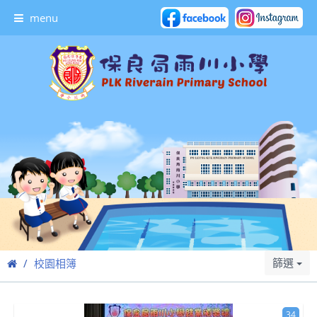
menu
篩選
校園相簿
34