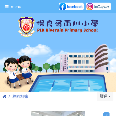
menu
篩選
校園相簿
50