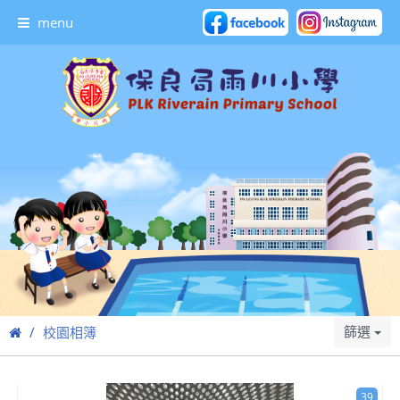
menu
篩選
校園相簿
39