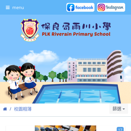
menu
篩選
校園相簿
17