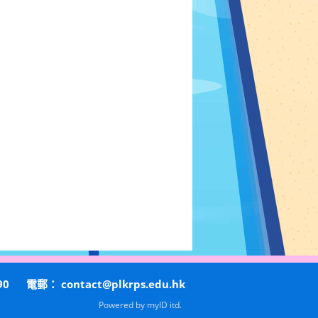
90
電郵：
contact@plkrps.edu.hk
Powered by
myID itd.