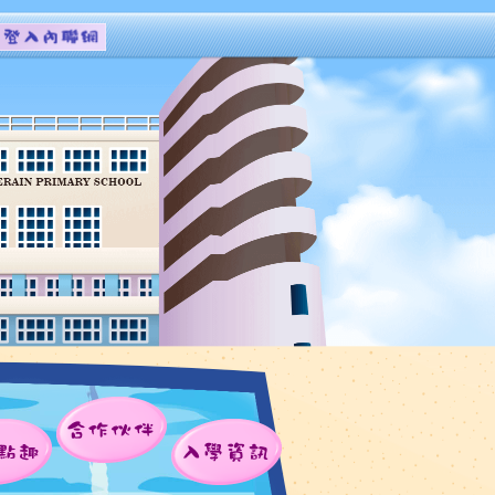
合作伙伴
點趣
入學資訊