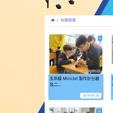
校園相簿
8
五年級 Mico:bit 製作計分器
及二...
2019-03-28
18