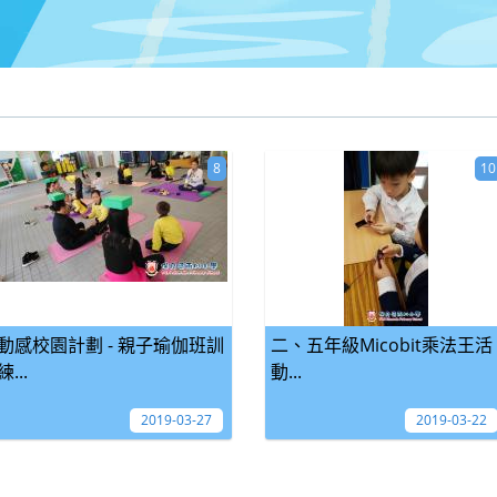
8
10
動感校園計劃 - 親子瑜伽班訓
二、五年級Micobit乘法王活
練...
動...
2019-03-27
2019-03-22