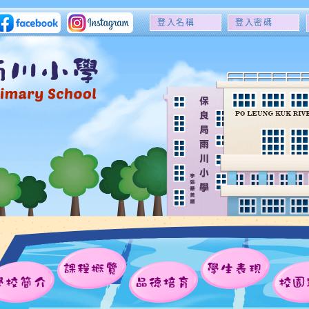
登
登
入
入
名
密
稱
碼
課程概覽
學生表現
學校簡介
品德培育
校園