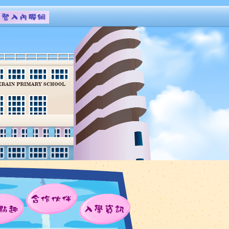
合作伙伴
點趣
入學資訊