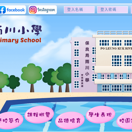
登
登
入
入
名
密
稱
碼
課程概覽
學生表現
學校簡介
品德培育
校園