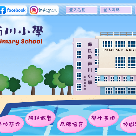
登
登
入
入
名
密
稱
碼
課程概覽
學生表現
學校簡介
品德培育
校園