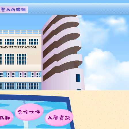
合作伙伴
點趣
入學資訊