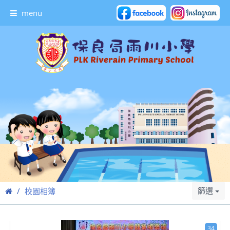
menu
篩選
校園相簿
34