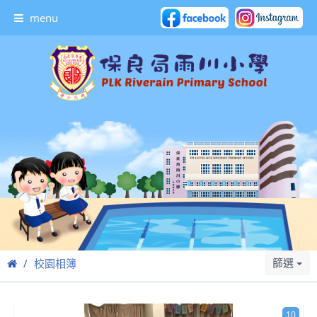
menu
篩選
校園相簿
10