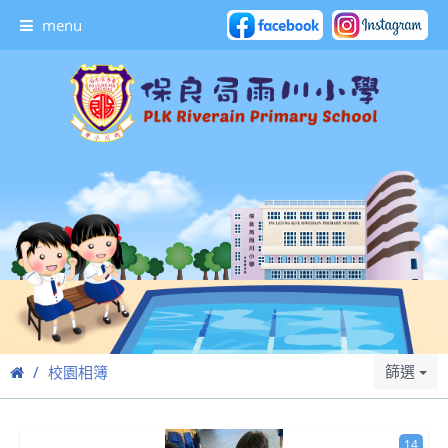
menu
篩選
校園相簿
14