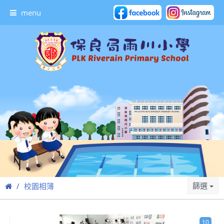
menu
篩選
校園相簿
10