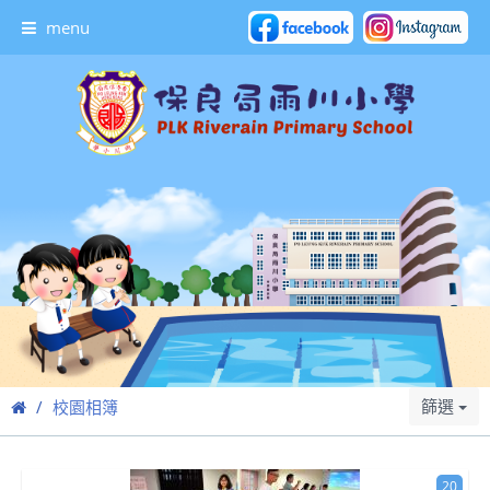
menu
篩選
校園相簿
20