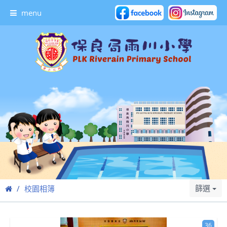
menu
篩選
校園相簿
36