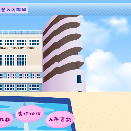
合作伙伴
點趣
入學資訊