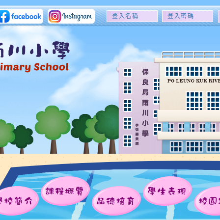
登
登
入
入
名
密
稱
碼
課程概覽
學生表現
學校簡介
品德培育
校園