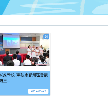
20
姊妹學校 (寧波市鄞州區雲龍
鎮王...
2019-05-22