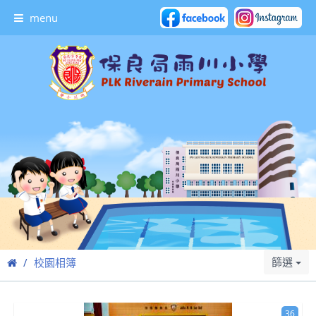
menu
篩選
校園相簿
36